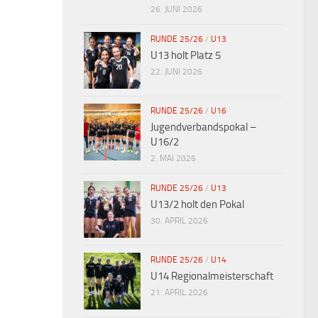
26. JUNI 2026
RUNDE 25/26
/
U13
U13 holt Platz 5
22. JUNI 2026
RUNDE 25/26
/
U16
Jugendverbandspokal –
U16/2
2. MAI 2026
RUNDE 25/26
/
U13
U13/2 holt den Pokal
30. APRIL 2026
RUNDE 25/26
/
U14
U14 Regionalmeisterschaft
21. APRIL 2026