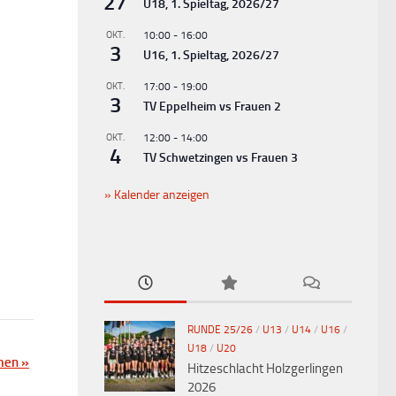
27
U18, 1. Spieltag, 2026/27
OKT.
10:00
-
16:00
3
U16, 1. Spieltag, 2026/27
OKT.
17:00
-
19:00
3
TV Eppelheim vs Frauen 2
OKT.
12:00
-
14:00
4
TV Schwetzingen vs Frauen 3
Kalender anzeigen
RUNDE 25/26
/
U13
/
U14
/
U16
/
U18
/
U20
amen
»
Hitzeschlacht Holzgerlingen
2026