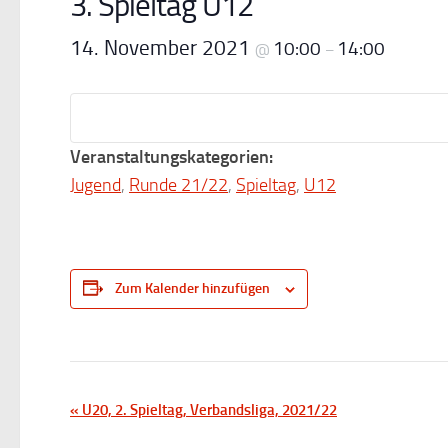
3. Spieltag U12
14. November 2021
10:00
14:00
@
–
Veranstaltungskategorien:
Jugend
,
Runde 21/22
,
Spieltag
,
U12
Zum Kalender hinzufügen
V
«
U20, 2. Spieltag, Verbandsliga, 2021/22