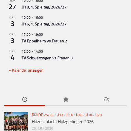
g
SEP.
10:00
-
16:00
27
U18, 1. Spieltag, 2026/27
-
N
OKT.
10:00
-
16:00
3
U16, 1. Spieltag, 2026/27
a
v
OKT.
17:00
-
19:00
3
TV Eppelheim vs Frauen 2
i
g
OKT.
12:00
-
14:00
4
TV Schwetzingen vs Frauen 3
a
t
Kalender anzeigen
i
o
n
RUNDE 25/26
/
U13
/
U14
/
U16
/
U18
/
U20
Hitzeschlacht Holzgerlingen 2026
26. JUNI 2026