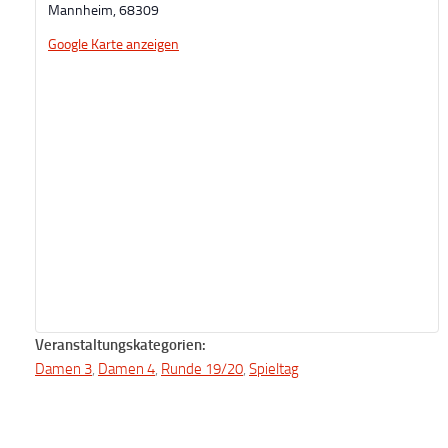
Mannheim
,
68309
Google Karte anzeigen
Veranstaltungskategorien:
Damen 3
,
Damen 4
,
Runde 19/20
,
Spieltag