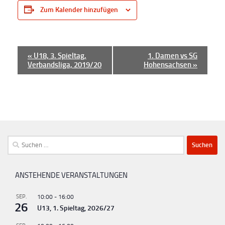
Zum Kalender hinzufügen
V
«
U18, 3. Spieltag,
1. Damen vs SG
Verbandsliga, 2019/20
Hohensachsen
»
e
r
a
n
s
t
Suchen
a
nach:
l
ANSTEHENDE VERANSTALTUNGEN
t
u
SEP.
10:00
-
16:00
26
U13, 1. Spieltag, 2026/27
n