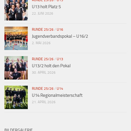
RUNDE 25/26
/
U13
U13 holt Platz 5
22. JUNI 2026
RUNDE 25/26
/
U16
Jugendverbandspokal – U16/2
2. MAI 2026
RUNDE 25/26
/
U13
U13/2 holt den Pokal
30. APRIL 2026
RUNDE 25/26
/
U14
U14 Regionalmeisterschaft
21. APRIL 2026
BILDERGALERIE