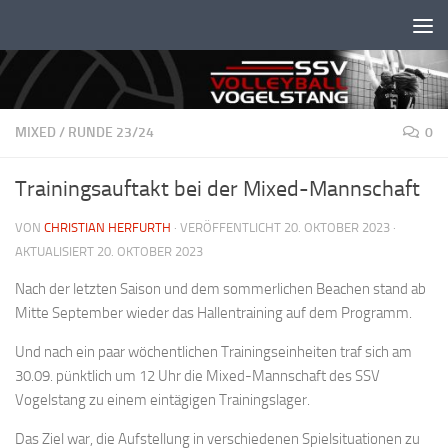
Unter dem Inhalt
MIXED
/
RUNDE 23/24
0
Trainingsauftakt bei der Mixed-Mannschaft
VON
CHRISTIAN HERFURTH
· VERÖFFENTLICHT
20. OKTOBER 2023
·
AKTUALISIERT
20. OKTOBER 2023
Nach der letzten Saison und dem sommerlichen Beachen stand ab
Mitte September wieder das Hallentraining auf dem Programm.
Und nach ein paar wöchentlichen Trainingseinheiten traf sich am
30.09. pünktlich um 12 Uhr die Mixed-Mannschaft des SSV
Vogelstang zu einem eintägigen Trainingslager.
Das Ziel war, die Aufstellung in verschiedenen Spielsituationen zu