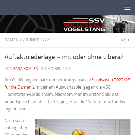
Unter dem Inhalt
DAMEN 2
/
RUNDE 22/23
0
Auftaktniederlage – mit oder ohne Libera?
VON
SARA KOMLEN
·
3. OKTOBER 2022
Am 01.10. begann nach der Sommerpause die
Spielsaison 2022/23
für die Damen 2
mit einem Auswärtsspiel gegen die VSG
Hochstetten-Liedolsheim. Nachdem man im ersten Spiel das
Schiedsgericht gestellt hatte, ging es an die Vorbereitung für das
eigene Spiel.
Nach kurzer
anfänglicher
Führung der