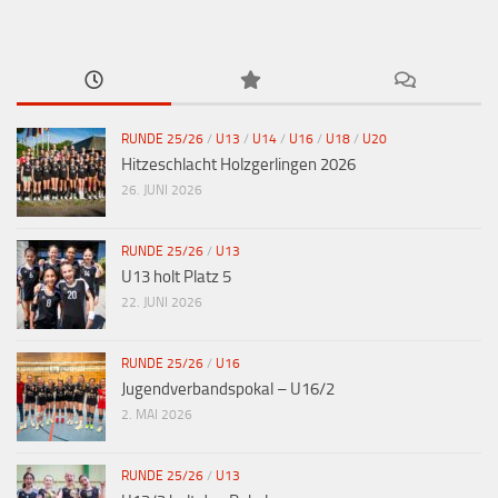
RUNDE 25/26
/
U13
/
U14
/
U16
/
U18
/
U20
Hitzeschlacht Holzgerlingen 2026
26. JUNI 2026
RUNDE 25/26
/
U13
U13 holt Platz 5
22. JUNI 2026
RUNDE 25/26
/
U16
Jugendverbandspokal – U16/2
2. MAI 2026
RUNDE 25/26
/
U13