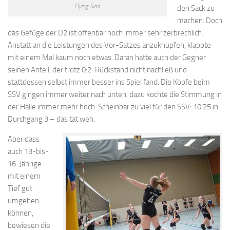
Flying Sina
den Sack zu
machen. Doch
das Gefüge der D2 ist offenbar noch immer sehr zerbrechlich.
Anstatt an die Leistungen des Vor-Satzes anzuknüpfen, klappte
mit einem Mal kaum noch etwas. Daran hatte auch der Gegner
seinen Anteil, der trotz 0:2-Rückstand nicht nachließ und
stattdessen selbst immer besser ins Spiel fand. Die Köpfe beim
SSV gingen immer weiter nach unten, dazu kochte die Stimmung in
der Halle immer mehr hoch. Scheinbar zu viel für den SSV: 10:25 in
Durchgang 3 – das tat weh.
Aber dass
auch 13-bis-
16-Jährige
mit einem
Tief gut
umgehen
können,
bewiesen die