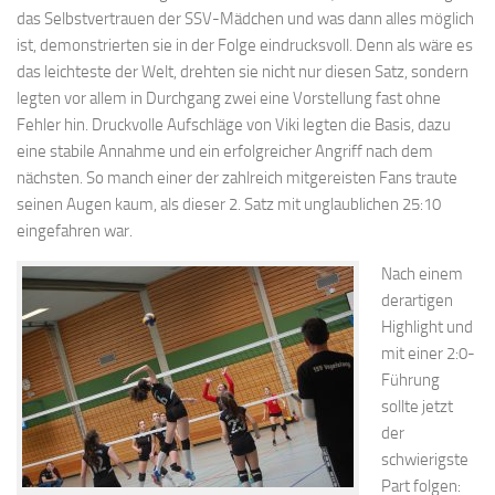
das Selbstvertrauen der SSV-Mädchen und was dann alles möglich
ist, demonstrierten sie in der Folge eindrucksvoll. Denn als wäre es
das leichteste der Welt, drehten sie nicht nur diesen Satz, sondern
legten vor allem in Durchgang zwei eine Vorstellung fast ohne
Fehler hin. Druckvolle Aufschläge von Viki legten die Basis, dazu
eine stabile Annahme und ein erfolgreicher Angriff nach dem
nächsten. So manch einer der zahlreich mitgereisten Fans traute
seinen Augen kaum, als dieser 2. Satz mit unglaublichen 25:10
eingefahren war.
Nach einem
derartigen
Highlight und
mit einer 2:0-
Führung
sollte jetzt
der
schwierigste
Part folgen: