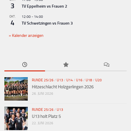
3
TV Eppelheim vs Frauen 2
OKT.
12:00
-
14:00
4
TV Schwetzingen vs Frauen 3
Kalender anzeigen
RUNDE 25/26
/
U13
/
U14
/
U16
/
U18
/
U20
Hitzeschlacht Holzgerlingen 2026
26. JUNI 2026
RUNDE 25/26
/
U13
U13 holt Platz 5
22. JUNI 2026