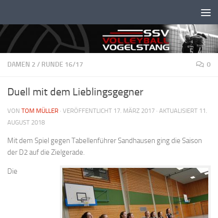
Unter dem Inhalt
DAMEN 2
/
RUNDE 16/17
0
Duell mit dem Lieblingsgegner
VON
TOM MÜLLER
· VERÖFFENTLICHT
17. MÄRZ 2017
· AKTUALISIERT
11.
AUGUST 2018
Mit dem Spiel gegen Tabellenführer Sandhausen ging die Saison
der D2 auf die Zielgerade.
Die