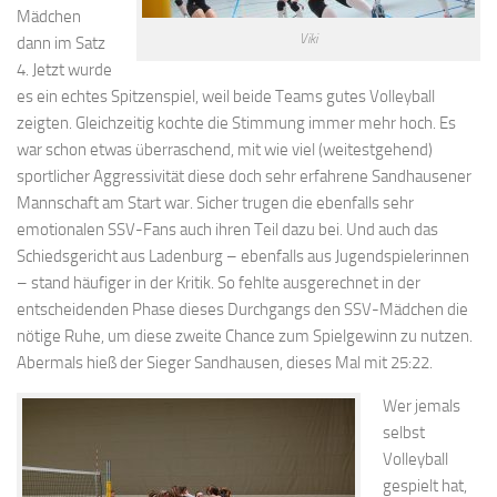
Mädchen
Viki
dann im Satz
4. Jetzt wurde
es ein echtes Spitzenspiel, weil beide Teams gutes Volleyball
zeigten. Gleichzeitig kochte die Stimmung immer mehr hoch. Es
war schon etwas überraschend, mit wie viel (weitestgehend)
sportlicher Aggressivität diese doch sehr erfahrene Sandhausener
Mannschaft am Start war. Sicher trugen die ebenfalls sehr
emotionalen SSV-Fans auch ihren Teil dazu bei. Und auch das
Schiedsgericht aus Ladenburg – ebenfalls aus Jugendspielerinnen
– stand häufiger in der Kritik. So fehlte ausgerechnet in der
entscheidenden Phase dieses Durchgangs den SSV-Mädchen die
nötige Ruhe, um diese zweite Chance zum Spielgewinn zu nutzen.
Abermals hieß der Sieger Sandhausen, dieses Mal mit 25:22.
Wer jemals
selbst
Volleyball
gespielt hat,