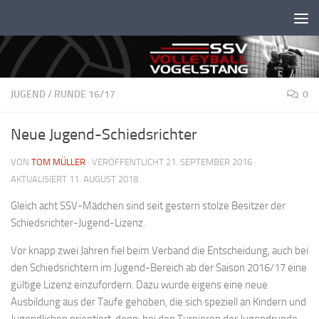
Unter dem Inhalt
JUGEND
/
RUNDE 16/17
0
Neue Jugend-Schiedsrichter
VON
TOM MÜLLER
· VERÖFFENTLICHT
21. SEPTEMBER 2016
·
AKTUALISIERT
11. AUGUST 2018
Gleich acht SSV-Mädchen sind seit gestern stolze Besitzer der
Schiedsrichter-Jugend-Lizenz.
Vor knapp zwei Jahren fiel beim Verband die Entscheidung, auch bei
den Schiedsrichtern im Jugend-Bereich ab der Saison 2016/17 eine
gültige Lizenz einzufordern. Dazu wurde eigens eine neue
Ausbildung aus der Taufe gehoben, die sich speziell an Kindern und
Jugendlichen orientiert, denn: bei den Turnieren der Jugendrunde