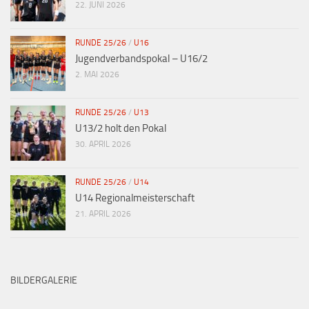
22. JUNI 2026
RUNDE 25/26
/
U16
Jugendverbandspokal – U16/2
2. MAI 2026
RUNDE 25/26
/
U13
U13/2 holt den Pokal
30. APRIL 2026
RUNDE 25/26
/
U14
U14 Regionalmeisterschaft
21. APRIL 2026
BILDERGALERIE