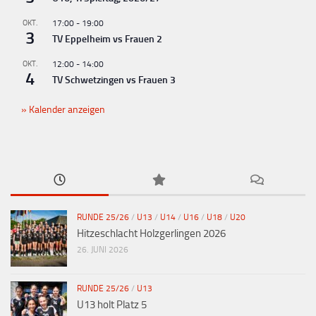
OKT.
17:00
-
19:00
3
TV Eppelheim vs Frauen 2
OKT.
12:00
-
14:00
4
TV Schwetzingen vs Frauen 3
Kalender anzeigen
RUNDE 25/26
/
U13
/
U14
/
U16
/
U18
/
U20
Hitzeschlacht Holzgerlingen 2026
26. JUNI 2026
RUNDE 25/26
/
U13
U13 holt Platz 5