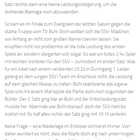
Satz reichte dann eine kleine Leistungssteigerung, um die
drohende Blamage noch abzuwenden.
So kam es im Finale zum Evergreen der letzten Saison gegen die
starke Truppe vom TV Bühl. Doch wollten sich die SSV-Mädchen
von Anfang an nicht vom großen Namen beirren lassen. Sie
knüpften nicht nur problemlos an die tolle Leistung des ersten
Spiels an, sondern steigerten sich sogar. Es war ein tolles U14-Spiel
mit leichten Vorteilen für den SSV – zumindest im ersten Satz. Was
für ein Jubel nach einem verdienten 25:22 in Durchgang 1. Leider
gelang es dem jungen SSV-Team im Anschluss nicht, die Leistung
auf dem gleichen Niveau zu halten. Bühl stabilisierte das eigene
Spiel und mit einem Mal kippte die Partie doch noch zugunsten der
Bühler. Der 2. Satz ging klar an Bühl und der Entscheidungssatz
musste her. Abermals war Bühl obenauf, doch der SSV hielt bis
zuletzt mit. Es half alles nichts: der Satz ging mit 10:15 verloren.
Keine Frage – eine Niederlage im Endspiel schmerzt immer. Von
daher wundert es nicht, dass die Köpfe doch arg nach unten hingen.