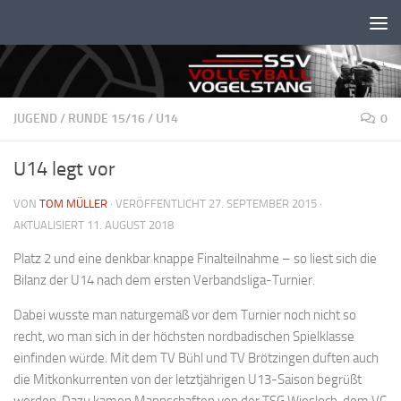
Unter dem Inhalt
JUGEND
/
RUNDE 15/16
/
U14
0
U14 legt vor
VON
TOM MÜLLER
· VERÖFFENTLICHT
27. SEPTEMBER 2015
·
AKTUALISIERT
11. AUGUST 2018
Platz 2 und eine denkbar knappe Finalteilnahme – so liest sich die
Bilanz der U14 nach dem ersten Verbandsliga-Turnier.
Dabei wusste man naturgemäß vor dem Turnier noch nicht so
recht, wo man sich in der höchsten nordbadischen Spielklasse
einfinden würde. Mit dem TV Bühl und TV Brötzingen duften auch
die Mitkonkurrenten von der letztjährigen U13-Saison begrüßt
werden. Dazu kamen Mannschaften von der TSG Wiesloch, dem VC