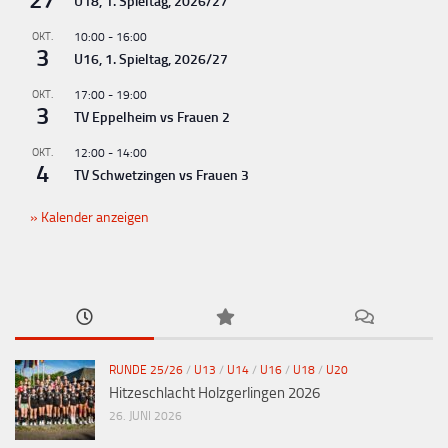
U18, 1. Spieltag, 2026/27
OKT.
10:00
-
16:00
3
U16, 1. Spieltag, 2026/27
OKT.
17:00
-
19:00
3
TV Eppelheim vs Frauen 2
OKT.
12:00
-
14:00
4
TV Schwetzingen vs Frauen 3
Kalender anzeigen
RUNDE 25/26
/
U13
/
U14
/
U16
/
U18
/
U20
Hitzeschlacht Holzgerlingen 2026
26. JUNI 2026