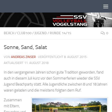
Unter dem Inhalt
BEACH
/
CLUB100
/
JUGEND
/
RUNDE 14/15
0
Sonne, Sand, Salat
VON
ANDREAS ZINSER
· VERÖFFENTLICHT
8. AUGUST 2015
·
AKTUALISIERT
11. AUGUST 2018
In den vergangenen Jahren schon gute Tradition geworden, fand
auch in diesem Juli kurz vor den Sommerferien wieder die SSV
Jugend Beachparty statt. Alle Jugendliche zwischen 8 und 18 Jahren
waren geladen und die meistens folgten dem Ruf.
Zusammen
mit Eltern,
Freunden und