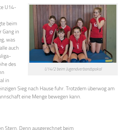
ite U14-
lgte beim
r Gang in
eg, was
alle auch
liga-
eihe des
U14/2 beim Jugendverbandspokal
nn
al in
 einzigen Sieg nach Hause fuhr. Trotzdem überwog am
 Mannschaft eine Menge bewegen kann.
en Stern. Denn ausgerechnet beim