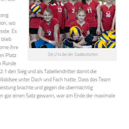
lang
tion, wo
sste. Es
 blieb
orne ihre
Die U14 bei der Süddeutschen
en Platz
en Runde
1 den Sieg und als Tabellendritter damit die
d Waldsee unter Dach und Fach hatte. Dass das Team
nleistung brachte und gegen die übermächtig
en gar einen Satz gewann, war am Ende der maximale