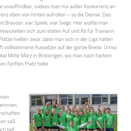
se unauffindbar, sodass man nur außer Konkurrenz an
nz eben von hinten aufrollen – so die Devise. Das
t Bravour: vier Spiele, vier Siege. Hier wollte man
ntwickelten sich zum steten Auf und Ab für Trainerin
lätze hießen zwar, dass man sich in der Liga halten
 oft vollkommene Aussetzer auf der ganze Breite. Umso
kal Mitte März in Brötzingen, wo man nach hartem
n fünften Platz holte.
aison
erinnen,
rschaften
ren saß
ch tief,