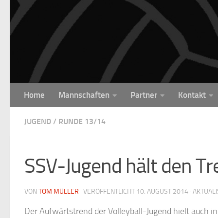
Unter dem Inhalt
Home
Mannschaften
Partner
Kontakt
JUGEND
/
RUNDE 13/14
SSV-Jugend hält den Tr
VON
TOM MÜLLER
· VERÖFFENTLICHT
10. AUGUST 2014
· AKTUAL
Der Aufwärtstrend der Volleyball-Jugend hielt auch i