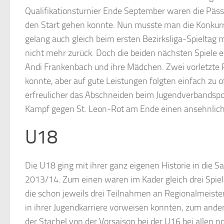
Qualifikationsturnier Ende September waren die Päs
den Start gehen konnte. Nun musste man die Konkurre
gelang auch gleich beim ersten Bezirksliga-Spieltag mi
nicht mehr zurück. Doch die beiden nächsten Spiele e
Andi Frankenbach und ihre Mädchen. Zwei vorletzte P
konnte, aber auf gute Leistungen folgten einfach zu
erfreulicher das Abschneiden beim Jugendverbandspo
Kampf gegen St. Leon-Rot am Ende einen ansehnliche
U18
Die U18 ging mit ihrer ganz eigenen Historie in die S
2013/14. Zum einen waren im Kader gleich drei Spiel
die schon jeweils drei Teilnahmen an Regionalmeiste
in ihrer Jugendkarriere vorweisen konnten, zum ande
der Stachel von der Vorsaison bei der U16 bei allen no