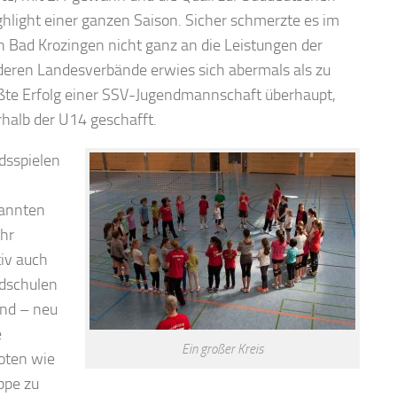
ghlight einer ganzen Saison. Sicher schmerzte es im
n Bad Krozingen nicht ganz an die Leistungen der
deren Landesverbände erwies sich abermals als zu
größte Erfolg einer SSV-Jugendmannschaft überhaupt,
halb der U14 geschafft.
dsspielen
nannten
ihr
tiv auch
ndschulen
und – neu
e
Ein großer Kreis
oten wie
ppe zu