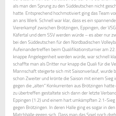
als man den Sprung zu den Süddeutschen nicht gesch
hatte. Entsprechend hochmotiviert ging das Team v
an ans Werk. Schnell war klar, dass es ein spannende
Viererkampf zwischen Brötzingen, Eppingen, der VS
Käfertal und dem SSV werden würde – es aber nur zw
bei den Süddeutschen für den Nordbadischen Volleyba
Aufeinandertreffen beim Qualifikationsturnier am 22.
knappe Angelegenheit werden würde, war schnell kla
schaffte man als Dritter nur knapp die Quali für die 
Mannschaft steigerte sich mit Saisonverlauf, wurde 
schon Zweiter und krönte die Saison mit einem Sieg i
gegen die „alten“ Konkurrenten aus Brötzingen hatte
zu übertreffen gestaltete sich dann der letzte Verba
Eppingen (1:2) und einem hart umkämpften 2:1-Sieg 
gegen Brötzingen. In deren Halle ging es sogar in de
Matchbälle gegen sich. Dass man das Spiel noch dreh