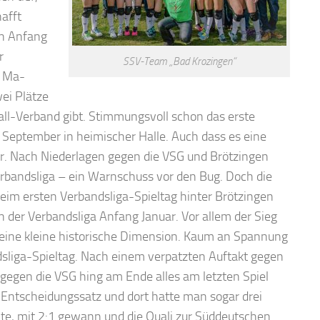
afft
on Anfang
r
SSV-Team „Bad Krozingen“
G Ma-
ei Plätze
ll-Verband gibt. Stimmungsvoll schon das erste
 September in heimischer Halle. Auch dass es eine
r. Nach Niederlagen gegen die VSG und Brötzingen
Verbandsliga – ein Warnschuss vor den Bug. Doch die
beim ersten Verbandsliga-Spieltag hinter Brötzingen
n der Verbandsliga Anfang Januar. Vor allem der Sieg
 eine kleine historische Dimension. Kaum an Spannung
ndsliga-Spieltag. Nach einem verpatzten Auftakt gegen
gegen die VSG hing am Ende alles am letzten Spiel
n Entscheidungssatz und dort hatte man sogar drei
te, mit 2:1 gewann und die Quali zur Süddeutschen