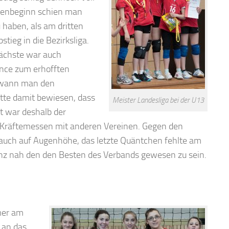
ndenbeginn schien man
u haben, als am dritten
tieg in die Bezirksliga.
nächste war auch
hance zum erhofften
gewann man den
tte damit bewiesen, dass
Meister Landesliga bei der U13
st war deshalb der
 Kräftemessen mit anderen Vereinen. Gegen den
 auch auf Augenhöhe, das letzte Quäntchen fehlte am
anz nah den den Besten des Verbands gewesen zu sein.
mer am
 an das