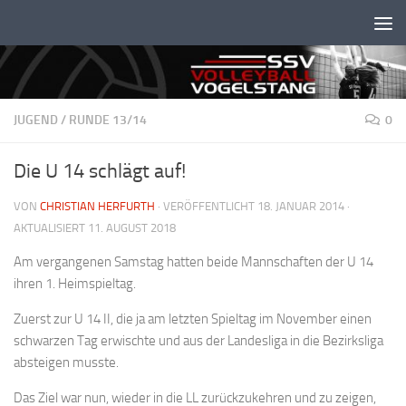
Unter dem Inhalt
JUGEND
/
RUNDE 13/14
0
Die U 14 schlägt auf!
VON
CHRISTIAN HERFURTH
· VERÖFFENTLICHT
18. JANUAR 2014
·
AKTUALISIERT
11. AUGUST 2018
Am vergangenen Samstag hatten beide Mannschaften der U 14
ihren 1. Heimspieltag.
Zuerst zur U 14 II, die ja am letzten Spieltag im November einen
schwarzen Tag erwischte und aus der Landesliga in die Bezirksliga
absteigen musste.
Das Ziel war nun, wieder in die LL zurückzukehren und zu zeigen,