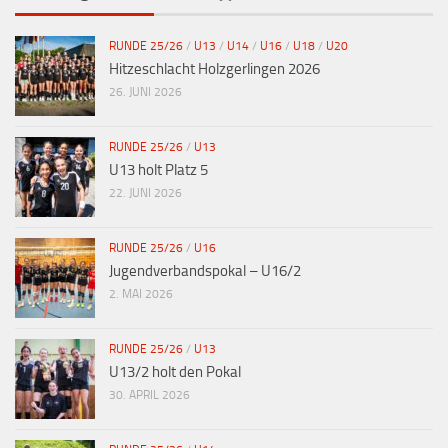
RUNDE 25/26
/
U13
/
U14
/
U16
/
U18
/
U20
Hitzeschlacht Holzgerlingen 2026
26. JUNI 2026
RUNDE 25/26
/
U13
U13 holt Platz 5
22. JUNI 2026
RUNDE 25/26
/
U16
Jugendverbandspokal – U16/2
2. MAI 2026
RUNDE 25/26
/
U13
U13/2 holt den Pokal
30. APRIL 2026