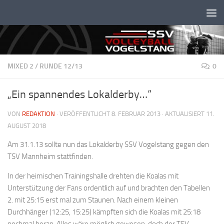
Unter dem Inhalt
MIXED 2
/
RUNDE 12/13
0
„Ein spannendes Lokalderby…“
VON
REDAKTION
· VERÖFFENTLICHT
8. FEBRUAR 2013
· AKTUALISIERT
11.
AUGUST 2018
Am 31.1.13 sollte nun das Lokalderby SSV Vogelstang gegen den
TSV Mannheim stattfinden.
In der heimischen Trainingshalle drehten die Koalas mit
Unterstützung der Fans ordentlich auf und brachten den Tabellen
2. mit 25:15 erst mal zum Staunen. Nach einem kleinen
Durchhänger (12:25, 15:25) kämpften sich die Koalas mit 25:18
nochmal heran. Alles wäre möglich gewesen, doch der TSV