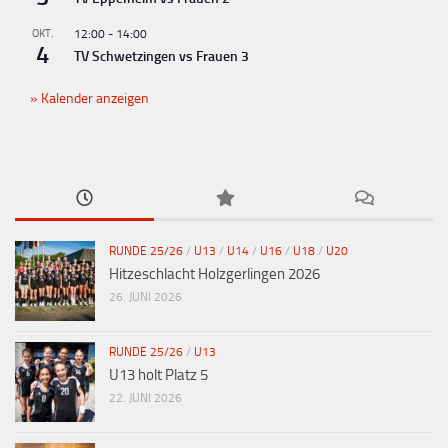
OKT.
12:00
-
14:00
4
TV Schwetzingen vs Frauen 3
Kalender anzeigen
RUNDE 25/26
/
U13
/
U14
/
U16
/
U18
/
U20
Hitzeschlacht Holzgerlingen 2026
26. JUNI 2026
RUNDE 25/26
/
U13
U13 holt Platz 5
22. JUNI 2026