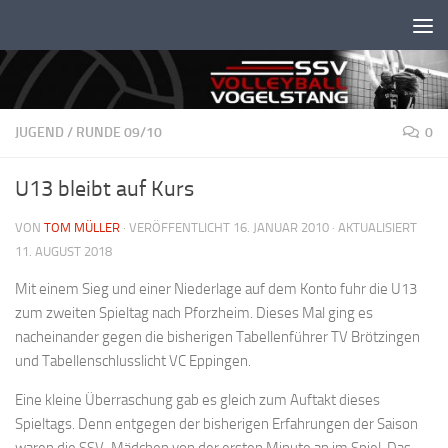
Unter dem Inhalt
JUGEND
/
RUNDE 09/10
0
U13 bleibt auf Kurs
VON
TOM MÜLLER
· VERÖFFENTLICHT
16. JANUAR 2010
· AKTUALISIERT
11. AUGUST 2018
Mit einem Sieg und einer Niederlage auf dem Konto fuhr die U13
zum zweiten Spieltag nach Pforzheim. Dieses Mal ging es
nacheinander gegen die bisherigen Tabellenführer TV Brötzingen
und Tabellenschlusslicht VC Eppingen.
Eine kleine Überraschung gab es gleich zum Auftakt dieses
Spieltags. Denn entgegen der bisherigen Erfahrungen der Saison
waren die SSV-Mädchen von der ersten Minute an im Spiel. Das