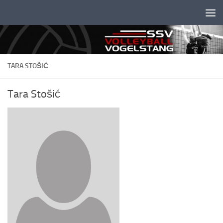
Unter dem Inhalt
TARA STOŠIĆ
Tara Stošić