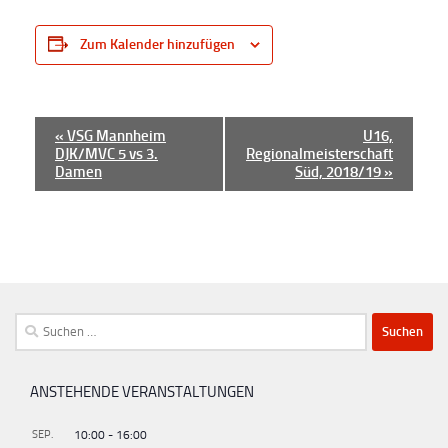
Zum Kalender hinzufügen
V
«
VSG Mannheim
U16,
DJK/MVC 5 vs 3.
Regionalmeisterschaft
e
Damen
Süd, 2018/19
»
r
a
n
s
t
Suchen
a
nach:
l
t
ANSTEHENDE VERANSTALTUNGEN
u
SEP.
10:00
-
16:00