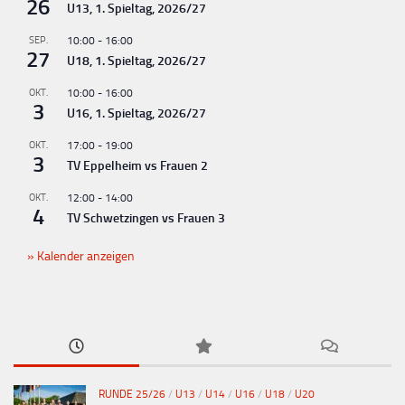
n
26
U13, 1. Spieltag, 2026/27
g
SEP.
10:00
-
16:00
-
27
U18, 1. Spieltag, 2026/27
N
OKT.
10:00
-
16:00
a
3
U16, 1. Spieltag, 2026/27
v
OKT.
17:00
-
19:00
i
3
TV Eppelheim vs Frauen 2
g
OKT.
12:00
-
14:00
a
4
TV Schwetzingen vs Frauen 3
t
Kalender anzeigen
i
o
n
RUNDE 25/26
/
U13
/
U14
/
U16
/
U18
/
U20