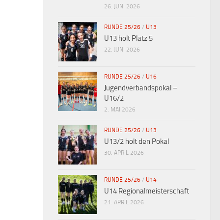
26. JUNI 2026
RUNDE 25/26
/
U13
U13 holt Platz 5
22. JUNI 2026
RUNDE 25/26
/
U16
Jugendverbandspokal –
U16/2
2. MAI 2026
RUNDE 25/26
/
U13
U13/2 holt den Pokal
30. APRIL 2026
RUNDE 25/26
/
U14
U14 Regionalmeisterschaft
21. APRIL 2026