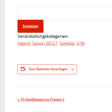
Spielplan
Veranstaltungskategorien:
Jugend
,
Saison 26/27
,
Spieltag
,
U18
Zum Kalender hinzufügen
V
«
TG Sandhausen vs Frauen 2
e