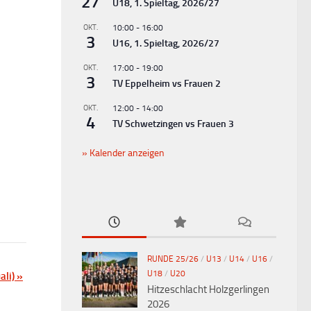
27
U18, 1. Spieltag, 2026/27
OKT.
10:00
-
16:00
3
U16, 1. Spieltag, 2026/27
OKT.
17:00
-
19:00
3
TV Eppelheim vs Frauen 2
OKT.
12:00
-
14:00
4
TV Schwetzingen vs Frauen 3
Kalender anzeigen
RUNDE 25/26
/
U13
/
U14
/
U16
/
U18
/
U20
ali)
»
Hitzeschlacht Holzgerlingen
2026