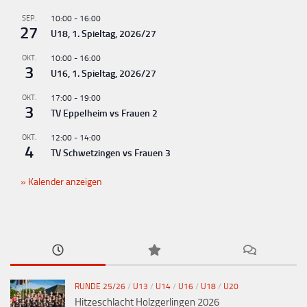
n
g
SEP.
10:00
-
16:00
27
U18, 1. Spieltag, 2026/27
-
N
OKT.
10:00
-
16:00
3
U16, 1. Spieltag, 2026/27
a
v
OKT.
17:00
-
19:00
3
TV Eppelheim vs Frauen 2
i
g
OKT.
12:00
-
14:00
4
TV Schwetzingen vs Frauen 3
a
t
Kalender anzeigen
i
o
n
RUNDE 25/26
/
U13
/
U14
/
U16
/
U18
/
U20
Hitzeschlacht Holzgerlingen 2026