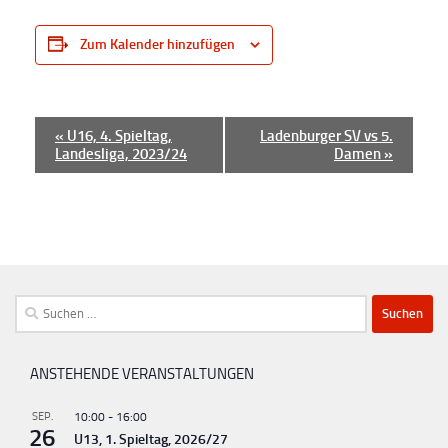
Zum Kalender hinzufügen
V
«
U16, 4. Spieltag,
Ladenburger SV vs 5.
Landesliga, 2023/24
Damen
»
e
r
a
n
s
t
Suchen
a
nach:
l
ANSTEHENDE VERANSTALTUNGEN
t
u
SEP.
10:00
-
16:00
26
U13, 1. Spieltag, 2026/27