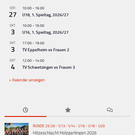
n
g
SEP.
10:00
-
16:00
27
U18, 1. Spieltag, 2026/27
-
N
OKT.
10:00
-
16:00
3
U16, 1. Spieltag, 2026/27
a
v
OKT.
17:00
-
19:00
3
TV Eppelheim vs Frauen 2
i
g
OKT.
12:00
-
14:00
4
TV Schwetzingen vs Frauen 3
a
t
Kalender anzeigen
i
o
n
RUNDE 25/26
/
U13
/
U14
/
U16
/
U18
/
U20
Hitzeschlacht Holzgerlingen 2026