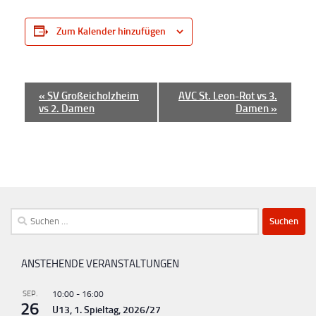
Zum Kalender hinzufügen
V
«
SV Großeicholzheim
AVC St. Leon-Rot vs 3.
vs 2. Damen
Damen
»
e
r
a
n
s
t
Suchen
a
nach:
l
ANSTEHENDE VERANSTALTUNGEN
t
u
SEP.
10:00
-
16:00
26
U13, 1. Spieltag, 2026/27