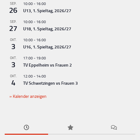
u
SEP.
10:00
-
16:00
26
U13, 1. Spieltag, 2026/27
n
g
SEP.
10:00
-
16:00
27
U18, 1. Spieltag, 2026/27
-
N
OKT.
10:00
-
16:00
3
U16, 1. Spieltag, 2026/27
a
v
OKT.
17:00
-
19:00
3
TV Eppelheim vs Frauen 2
i
g
OKT.
12:00
-
14:00
4
TV Schwetzingen vs Frauen 3
a
t
Kalender anzeigen
i
o
n