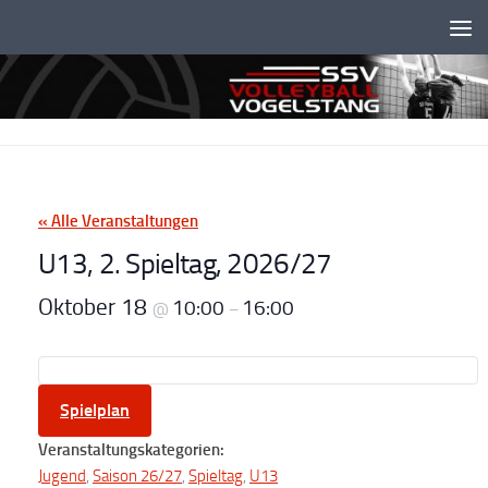
Unter dem Inhalt
« Alle Veranstaltungen
U13, 2. Spieltag, 2026/27
Oktober 18
10:00
16:00
@
–
Spielplan
Veranstaltungskategorien:
Jugend
,
Saison 26/27
,
Spieltag
,
U13