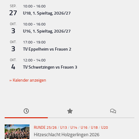
g
SEP.
10:00
-
16:00
-
27
U18, 1. Spieltag, 2026/27
N
OKT.
10:00
-
16:00
a
3
U16, 1. Spieltag, 2026/27
v
OKT.
17:00
-
19:00
i
3
TV Eppelheim vs Frauen 2
g
OKT.
12:00
-
14:00
a
4
TV Schwetzingen vs Frauen 3
t
Kalender anzeigen
i
o
n
RUNDE 25/26
/
U13
/
U14
/
U16
/
U18
/
U20
Hitzeschlacht Holzgerlingen 2026