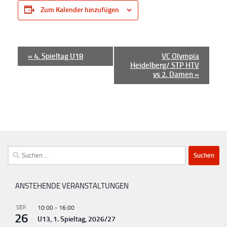
Zum Kalender hinzufügen
V
«
4. Spieltag U18
VC Olympia
Heidelberg/ STP HTV
e
vs 2. Damen
»
r
a
n
s
t
Suchen
a
nach:
l
t
ANSTEHENDE VERANSTALTUNGEN
u
SEP.
10:00
-
16:00
n
26
U13, 1. Spieltag, 2026/27