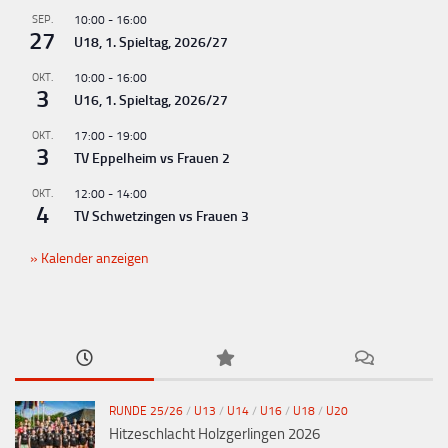
g
SEP.
10:00
-
16:00
-
27
U18, 1. Spieltag, 2026/27
N
OKT.
10:00
-
16:00
a
3
U16, 1. Spieltag, 2026/27
v
OKT.
17:00
-
19:00
i
3
TV Eppelheim vs Frauen 2
g
OKT.
12:00
-
14:00
a
4
TV Schwetzingen vs Frauen 3
t
Kalender anzeigen
i
o
n
RUNDE 25/26
/
U13
/
U14
/
U16
/
U18
/
U20
Hitzeschlacht Holzgerlingen 2026