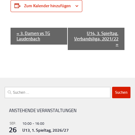
Zum Kalender hinzufügen
V
«
3. Damen vs TG
U14, 3. Spieltag,
Laudenbach
Verbandsliga, 2021/22
e
»
r
a
n
s
t
Suchen
a
nach:
l
t
ANSTEHENDE VERANSTALTUNGEN
u
SEP.
10:00
-
16:00
n
26
U13, 1. Spieltag, 2026/27