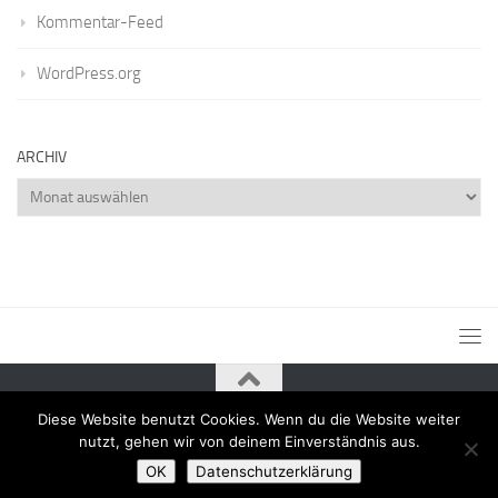
Kommentar-Feed
WordPress.org
ARCHIV
Archiv
Diese Website benutzt Cookies. Wenn du die Website weiter
Powered by
- Entworfen mit dem
Zu Hueman Pro wechseln
nutzt, gehen wir von deinem Einverständnis aus.
OK
Datenschutzerklärung