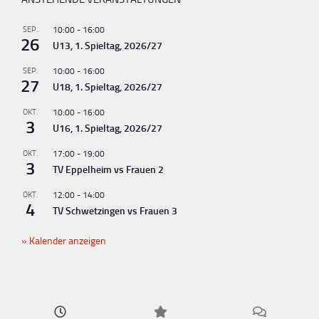
u
SEP.
10:00
-
16:00
n
26
U13, 1. Spieltag, 2026/27
g
SEP.
10:00
-
16:00
-
27
U18, 1. Spieltag, 2026/27
N
OKT.
10:00
-
16:00
a
3
U16, 1. Spieltag, 2026/27
v
OKT.
17:00
-
19:00
i
3
TV Eppelheim vs Frauen 2
g
OKT.
12:00
-
14:00
a
4
TV Schwetzingen vs Frauen 3
t
Kalender anzeigen
i
o
n