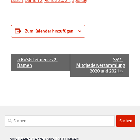
Beach
,
Damen 2
,
Runde 20/21
,
Spieltag
Zum Kalender hinzufügen
V
«
KuSG Leimen vs 2.
SSV-
Damen
Mitgliederversammlung
e
2020 und 2021
»
r
a
n
s
t
Suchen
a
nach:
l
t
ANSTEHENDE VERANSTALTUNGEN