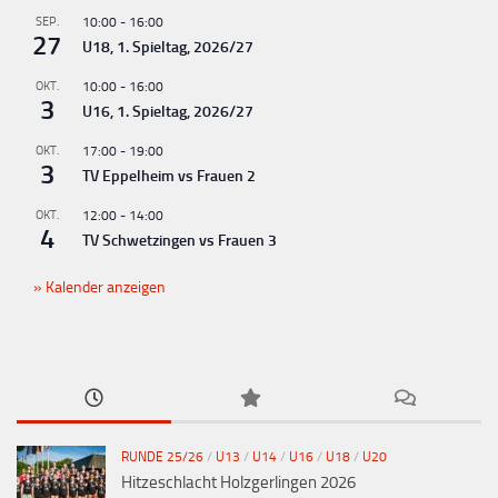
g
SEP.
10:00
-
16:00
-
27
U18, 1. Spieltag, 2026/27
N
OKT.
10:00
-
16:00
a
3
U16, 1. Spieltag, 2026/27
v
OKT.
17:00
-
19:00
i
3
TV Eppelheim vs Frauen 2
g
OKT.
12:00
-
14:00
a
4
TV Schwetzingen vs Frauen 3
t
Kalender anzeigen
i
o
n
RUNDE 25/26
/
U13
/
U14
/
U16
/
U18
/
U20
Hitzeschlacht Holzgerlingen 2026