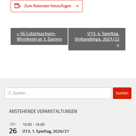
Zum Kalender hinzufügen
V
«
SG Lützelsachsen-
U13, 4. Spieltag,
Weinheim vs 3. Damen
Verbandsliga, 2021/22
e
»
r
a
n
s
t
Suchen
a
nach:
l
t
ANSTEHENDE VERANSTALTUNGEN
u
SEP.
10:00
-
16:00
n
26
U13, 1. Spieltag, 2026/27