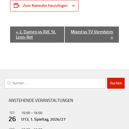
Zum Kalender hinzufügen
V
«
2. Damen vs AVC St.
Mixed vs TV Viernheim
Leon-Rot
»
e
r
a
n
s
t
Suchen
a
nach:
l
ANSTEHENDE VERANSTALTUNGEN
t
u
SEP.
10:00
-
16:00
26
U13, 1. Spieltag, 2026/27
n