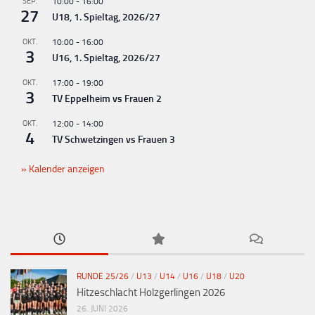
g
SEP.
10:00
-
16:00
27
U18, 1. Spieltag, 2026/27
-
N
OKT.
10:00
-
16:00
3
U16, 1. Spieltag, 2026/27
a
v
OKT.
17:00
-
19:00
3
TV Eppelheim vs Frauen 2
i
g
OKT.
12:00
-
14:00
4
TV Schwetzingen vs Frauen 3
a
t
Kalender anzeigen
i
o
n
RUNDE 25/26
/
U13
/
U14
/
U16
/
U18
/
U20
Hitzeschlacht Holzgerlingen 2026
26. JUNI 2026