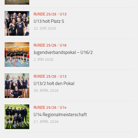
RUNDE 25/26
/
U13
U13 holt Platz 5
22. JUNI 2026
RUNDE 25/26
/
U16
Jugendverbandspokal – U16/2
2. MAI 2026
RUNDE 25/26
/
U13
U13/2 holt den Pokal
30. APRIL 2026
RUNDE 25/26
/
U14
U14 Regionalmeisterschaft
21. APRIL 2026