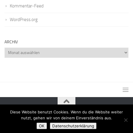
Kommentar-Feed
WordPress.org
ARCHIV
Archiv
Diese Website benutzt Cookies. Wenn du die Website weiter
Powered by
- Entworfen mit dem
Zu Hueman Pro wechseln
nutzt, gehen wir von deinem Einverständnis aus.
OK
Datenschutzerklärung