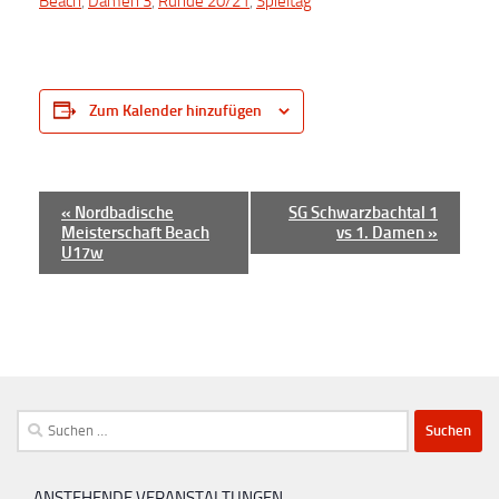
Beach
,
Damen 3
,
Runde 20/21
,
Spieltag
Zum Kalender hinzufügen
V
«
Nordbadische
SG Schwarzbachtal 1
Meisterschaft Beach
vs 1. Damen
»
e
U17w
r
a
n
s
t
Suchen
a
nach:
l
t
ANSTEHENDE VERANSTALTUNGEN