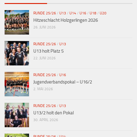
RUNDE 25/26
/
U13
/
U14
/
U16
/
U18
/
U20
Hitzeschlacht Holzgerlingen 2026
26. JUNI 2026
RUNDE 25/26
/
U13
U13 holt Platz 5
22. JUNI 2026
RUNDE 25/26
/
U16
Jugendverbandspokal – U16/2
2. MAI 2026
RUNDE 25/26
/
U13
U13/2 holt den Pokal
30. APRIL 2026
RUNDE 25/26
/
U14