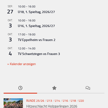
n
g
SEP.
10:00
-
16:00
27
U18, 1. Spieltag, 2026/27
-
N
OKT.
10:00
-
16:00
3
U16, 1. Spieltag, 2026/27
a
v
OKT.
17:00
-
19:00
3
TV Eppelheim vs Frauen 2
i
g
OKT.
12:00
-
14:00
4
TV Schwetzingen vs Frauen 3
a
t
Kalender anzeigen
i
o
n
RUNDE 25/26
/
U13
/
U14
/
U16
/
U18
/
U20
Hitzeschlacht Holzgerlingen 2026