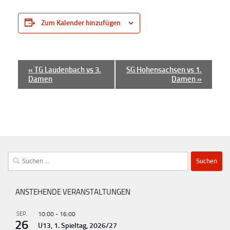
Zum Kalender hinzufügen
V
«
TG Laudenbach vs 3.
SG Hohensachsen vs 1.
Damen
Damen
»
e
r
a
n
s
t
Suchen
a
nach:
l
ANSTEHENDE VERANSTALTUNGEN
t
u
SEP.
10:00
-
16:00
26
U13, 1. Spieltag, 2026/27