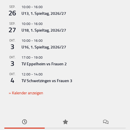
u
SEP.
10:00
-
16:00
26
U13, 1. Spieltag, 2026/27
n
g
SEP.
10:00
-
16:00
27
U18, 1. Spieltag, 2026/27
-
N
OKT.
10:00
-
16:00
3
U16, 1. Spieltag, 2026/27
a
v
OKT.
17:00
-
19:00
3
TV Eppelheim vs Frauen 2
i
g
OKT.
12:00
-
14:00
4
TV Schwetzingen vs Frauen 3
a
t
Kalender anzeigen
i
o
n