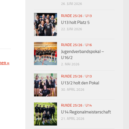
26. JUNI 2026
RUNDE 25/26
/
U13
U13 holt Platz 5
22. JUNI 2026
RUNDE 25/26
/
U16
Jugendverbandspokal –
U16/2
amen
»
2. MAI 2026
RUNDE 25/26
/
U13
U13/2 holt den Pokal
30. APRIL 2026
RUNDE 25/26
/
U14
U14 Regionalmeisterschaft
21. APRIL 2026