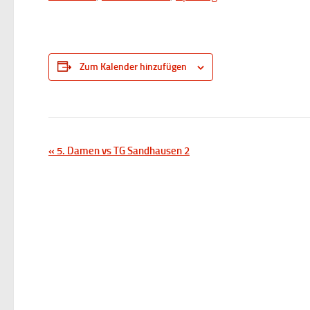
Zum Kalender hinzufügen
V
«
5. Damen vs TG Sandhausen 2
e
r
a
n
s