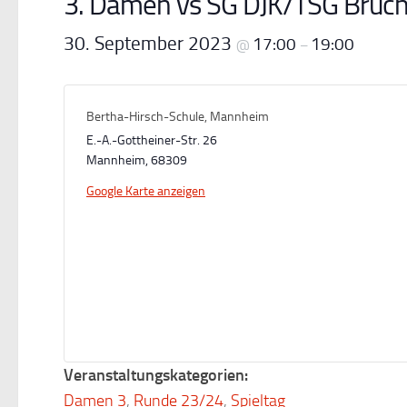
3. Damen vs SG DJK/TSG Bruch
30. September 2023
17:00
19:00
@
–
Bertha-Hirsch-Schule, Mannheim
E.-A.-Gottheiner-Str. 26
Mannheim
,
68309
Google Karte anzeigen
Veranstaltungskategorien:
Damen 3
,
Runde 23/24
,
Spieltag