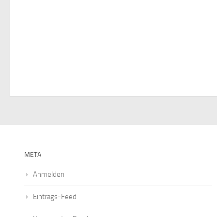
i
g
a
t
i
o
n
META
Anmelden
Eintrags-Feed