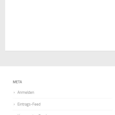
i
g
a
t
i
o
n
META
Anmelden
Eintrags-Feed