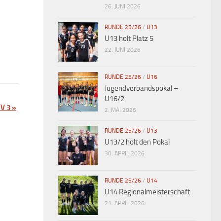
26. JUNI 2026
RUNDE 25/26
/
U13
U13 holt Platz 5
22. JUNI 2026
RUNDE 25/26
/
U16
Jugendverbandspokal –
U16/2
TV 3
»
2. MAI 2026
RUNDE 25/26
/
U13
U13/2 holt den Pokal
30. APRIL 2026
RUNDE 25/26
/
U14
U14 Regionalmeisterschaft
21. APRIL 2026