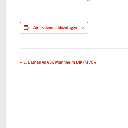
Zum Kalender hinzufügen
V
«
2. Damen vs VSG Mannheim DJK/MVC 4
e
r
a
n
s