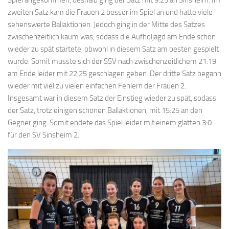
zweiten Satz kam die Frauen 2 besser im Spiel an und hatte viele
sehenswerte Ballaktionen. Jedoch ging in der Mitte des Satzes
zwischenzeitlich kaum was, sodass die Aufholjagd am Ende schon
wieder zu spät startete, obwohl in diesem Satz am besten gespielt
wurde. Somit musste sich der SSV nach zwischenzeitlichem 21:19
am Ende leider mit 22:25 geschlagen geben. Der dritte Satz begann
wieder mit viel zu vielen einfachen Fehlern der Frauen 2.
Insgesamt war in diesem Satz der Einstieg wieder zu spät, sodass
der Satz, trotz einigen schönen Ballaktionen, mit 15:25 an den
Gegner ging. Somit endete das Spiel leider mit einem glatten 3:0
für den SV Sinsheim 2.