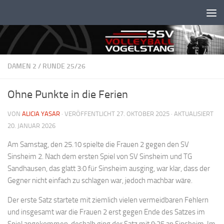
Unter dem Inhalt
DAMEN 2
/
RUNDE 25/26
Ohne Punkte in die Ferien
VON
ALICIA YASAR
· VERÖFFENTLICHT
27. OKTOBER 2025
· AKTUALISIERT
20. JANUAR 2026
Am Samstag, den 25.10 spielte die Frauen 2 gegen den SV
Sinsheim 2. Nach dem ersten Spiel von SV Sinsheim und TG
Sandhausen, das glatt 3:0 für Sinsheim ausging, war klar, dass der
Gegner nicht einfach zu schlagen war, jedoch machbar wäre.
Der erste Satz startete mit ziemlich vielen vermeidbaren Fehlern
und insgesamt war die Frauen 2 erst gegen Ende des Satzes im
Spiel angekommen, deshalb ging der Satz mit 9:25 an Sinsheim. Im