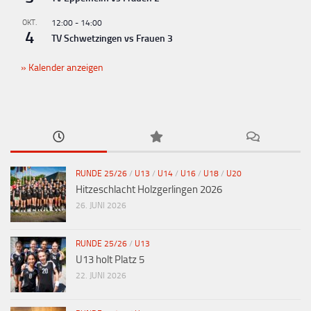
OKT.
12:00
-
14:00
4
TV Schwetzingen vs Frauen 3
Kalender anzeigen
RUNDE 25/26
/
U13
/
U14
/
U16
/
U18
/
U20
Hitzeschlacht Holzgerlingen 2026
26. JUNI 2026
RUNDE 25/26
/
U13
U13 holt Platz 5
22. JUNI 2026