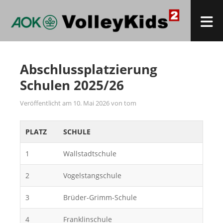
Zum
Inhalt
M
springen
AOK VOLLEYKIDS IM QUADRAT
Volleyball-Grundschulcup in Mannheim
Abschlussplatzierung
Schulen 2025/26
Veröffentlicht am
10. Mai 2026
von
tom
PLATZ
SCHULE
1
Wallstadtschule
2
Vogelstangschule
3
Brüder-Grimm-Schule
4
Franklinschule