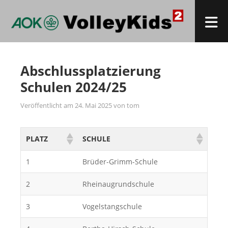
Zum
Inhalt
M
springen
AOK VOLLEYKIDS IM QUADRAT
Volleyball-Grundschulcup in Mannheim
Abschlussplatzierung
Schulen 2024/25
Veröffentlicht am
24. Mai 2025
von
tom
PLATZ
SCHULE
1
Brüder-Grimm-Schule
2
Rheinaugrundschule
3
Vogelstangschule